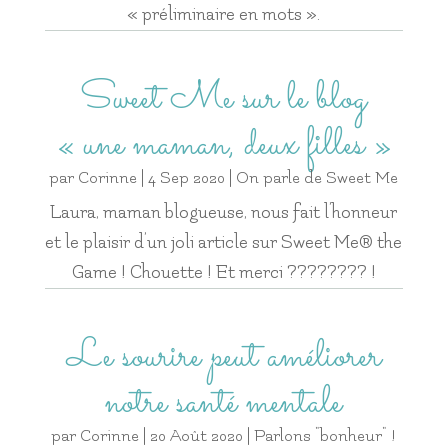
« préliminaire en mots ».
Sweet Me sur le blog
« une maman, deux filles »
par
Corinne
|
4 Sep 2020
|
On parle de Sweet Me
Laura, maman blogueuse, nous fait l’honneur
et le plaisir d’un joli article sur Sweet Me® the
Game ! Chouette ! Et merci ???????? !
Le sourire peut améliorer
notre santé mentale
par
Corinne
|
20 Août 2020
|
Parlons "bonheur" !