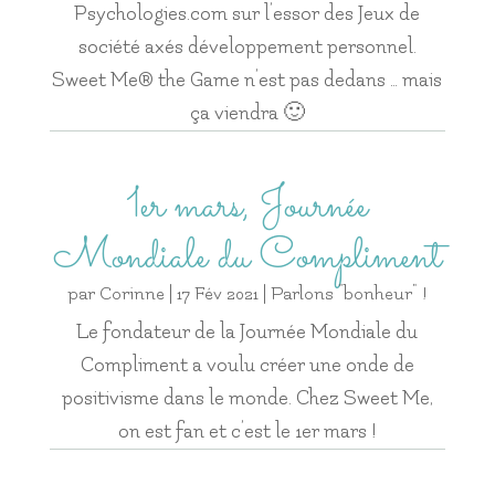
Psychologies.com sur l’essor des Jeux de
société axés développement personnel.
Sweet Me® the Game n’est pas dedans … mais
ça viendra 🙂
1er mars, Journée
Mondiale du Compliment
par
Corinne
|
17 Fév 2021
|
Parlons "bonheur" !
Le fondateur de la Journée Mondiale du
Compliment a voulu créer une onde de
positivisme dans le monde. Chez Sweet Me,
on est fan et c’est le 1er mars !