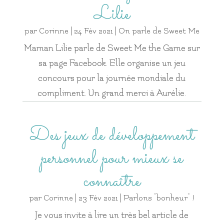
Lilie
par
Corinne
|
24 Fév 2021
|
On parle de Sweet Me
Maman Lilie parle de Sweet Me the Game sur
sa page Facebook. Elle organise un jeu
concours pour la journée mondiale du
compliment. Un grand merci à Aurélie.
Des jeux de développement
personnel pour mieux se
connaître
par
Corinne
|
23 Fév 2021
|
Parlons "bonheur" !
Je vous invite à lire un très bel article de