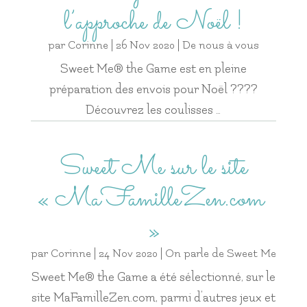
l’approche de Noël !
par
Corinne
|
26 Nov 2020
|
De nous à vous
Sweet Me® the Game est en pleine
préparation des envois pour Noël ????
Découvrez les coulisses …
Sweet Me sur le site
« MaFamilleZen.com
»
par
Corinne
|
24 Nov 2020
|
On parle de Sweet Me
Sweet Me® the Game a été sélectionné, sur le
site MaFamilleZen.com, parmi d’autres jeux et