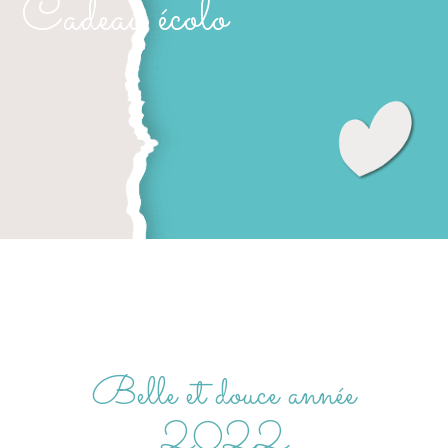
Cadeau écolo
Belle et douce année
2022