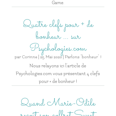
Game.
Quatre clefs pour + de
bonheur … sur
Psychologies.com
par
Corinne
|
25 Mai 2020
|
Parlons "bonheur" !
Nous relayons ici l’article de
Psychologies.com vous présentant 4 clefs
pour + de bonheur !
Quand Marie-Odile
reçoit son coffret Sweet