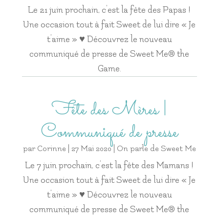
Le 21 juin prochain, c’est la fête des Papas !
Une occasion tout à fait Sweet de lui dire « Je
t’aime » ♥️ Découvrez le nouveau
communiqué de presse de Sweet Me® the
Game.
Fête des Mères |
Communiqué de presse
par
Corinne
|
27 Mai 2020
|
On parle de Sweet Me
Le 7 juin prochain, c’est la fête des Mamans !
Une occasion tout à fait Sweet de lui dire « Je
t’aime » ♥️ Découvrez le nouveau
communiqué de presse de Sweet Me® the