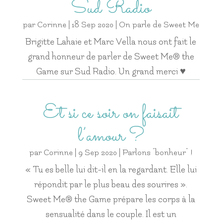
Sud Radio
par
Corinne
|
18 Sep 2020
|
On parle de Sweet Me
Brigitte Lahaie et Marc Vella nous ont fait le
grand honneur de parler de Sweet Me® the
Game sur Sud Radio. Un grand merci ♥️
Et si ce soir on faisait
l’amour ?
par
Corinne
|
9 Sep 2020
|
Parlons "bonheur" !
« Tu es belle lui dit-il en la regardant. Elle lui
répondit par le plus beau des sourires ».
Sweet Me® the Game prépare les corps à la
sensualité dans le couple. Il est un