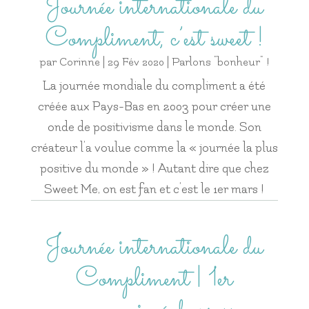
Journée internationale du
Compliment, c’est sweet !
par
Corinne
|
29 Fév 2020
|
Parlons "bonheur" !
La journée mondiale du compliment a été
créée aux Pays-Bas en 2003 pour créer une
onde de positivisme dans le monde. Son
créateur l’a voulue comme la « journée la plus
positive du monde » ! Autant dire que chez
Sweet Me, on est fan et c’est le 1er mars !
Journée internationale du
Compliment | 1er