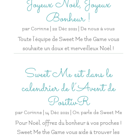
Joyeux Noël, Joyeux
Bonheur !
par
Corinne
|
22 Déc 2021
|
De nous à vous
Toute l’équipe de Sweet Me the Game vous
souhaite un doux et merveilleux Noël !
Sweet Me est dans le
calendrier de l’Avent de
PositivR
par
Corinne
|
14 Déc 2021
|
On parle de Sweet Me
Pour Noël, offrez du bonheur à vos proches !
Sweet Me the Game vous aide à trouver les