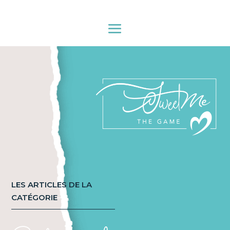
LES ARTICLES DE LA
CATÉGORIE