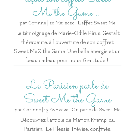
Me the Game …
par
Corinne
|
20 Mai 2020
|
L'effet Sweet Me
Le témoignage de Marie-Odile Pirus, Gestalt
thérapeute, à l’ouverture de son coffret
Sweet Me® the Game. Une belle énergie et un
beau cadeau pour nous. Gratitude !
Le Parisien parle de
Sweet Me the Game
par
Corinne
|
13 Avr 2020
|
On parle de Sweet Me
Découvrez l’article de Marion Kremp, du
Parisien : Le Plessis Trévise, confinés,