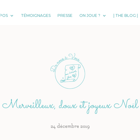
POS
TÉMOIGNAGES
PRESSE
ON JOUE ?
| THE BLOG |
Merveilleux, doux et joyeux Noël
24 décembre 2019