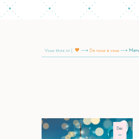
Vous êtes ici |
🧡
⟶
De nous à vous
⟶
Merv
Déc