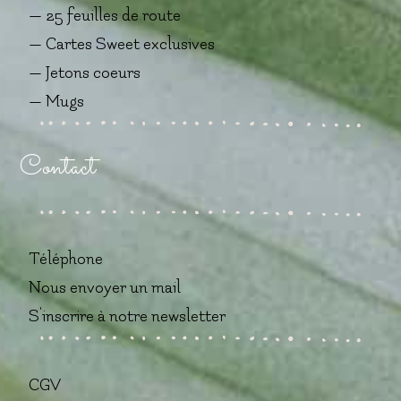
— 25 feuilles de route
— Cartes Sweet exclusives
— Jetons coeurs
— Mugs
Contact
Téléphone
Nous envoyer un mail
S'inscrire à notre newsletter
CGV