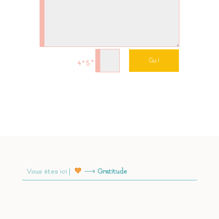
=
Go !
4 + 5
Vous êtes ici |
🧡
⟶
Gratitude