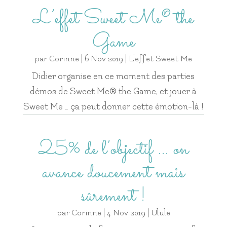
L’effet Sweet Me® the
Game
par
Corinne
|
6 Nov 2019
|
L'effet Sweet Me
Didier organise en ce moment des parties
démos de Sweet Me® the Game, et jouer à
Sweet Me … ça peut donner cette émotion-là !
25% de l’objectif … on
avance doucement mais
sûrement !
par
Corinne
|
4 Nov 2019
|
Ulule