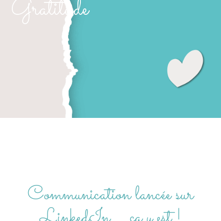
Gratitude
Communication lancée sur
LinkedIn … ça y est !