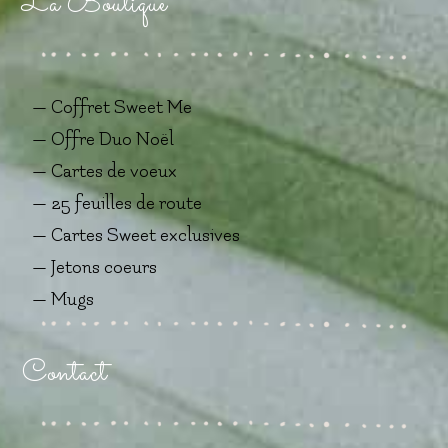
La Boutique
— Coffret Sweet Me
— Offre Duo Noël
— Cartes de voeux
— 25 feuilles de route
— Cartes Sweet exclusives
— Jetons coeurs
— Mugs
Contact