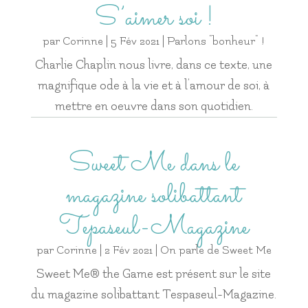
S’aimer soi !
par
Corinne
|
5 Fév 2021
|
Parlons "bonheur" !
Charlie Chaplin nous livre, dans ce texte, une
magnifique ode à la vie et à l’amour de soi, à
mettre en oeuvre dans son quotidien.
Sweet Me dans le
magazine solibattant
Tepaseul-Magazine
par
Corinne
|
2 Fév 2021
|
On parle de Sweet Me
Sweet Me® the Game est présent sur le site
du magazine solibattant Tespaseul-Magazine.