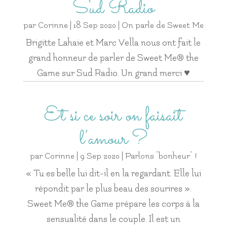
Sud Radio
par
Corinne
|
18 Sep 2020
|
On parle de Sweet Me
Brigitte Lahaie et Marc Vella nous ont fait le
grand honneur de parler de Sweet Me® the
Game sur Sud Radio. Un grand merci ♥️
Et si ce soir on faisait
l’amour ?
par
Corinne
|
9 Sep 2020
|
Parlons "bonheur" !
« Tu es belle lui dit-il en la regardant. Elle lui
répondit par le plus beau des sourires ».
Sweet Me® the Game prépare les corps à la
sensualité dans le couple. Il est un