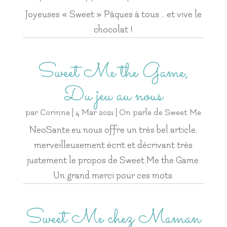
Joyeuses « Sweet » Pâques à tous … et vive le
chocolat !
Sweet Me the Game,
Du jeu au nous
par
Corinne
|
4 Mar 2021
|
On parle de Sweet Me
NeoSante.eu nous offre un très bel article,
merveilleusement écrit et décrivant très
justement le propos de Sweet Me the Game.
Un grand merci pour ces mots.
Sweet Me chez Maman