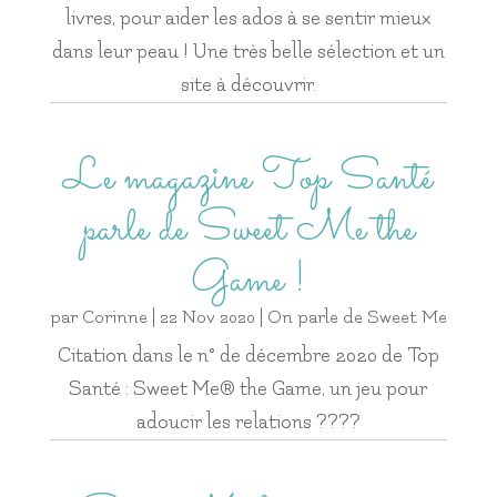
livres, pour aider les ados à se sentir mieux
dans leur peau ! Une très belle sélection et un
site à découvrir.
Le magazine Top Santé
parle de Sweet Me the
Game !
par
Corinne
|
22 Nov 2020
|
On parle de Sweet Me
Citation dans le n° de décembre 2020 de Top
Santé : Sweet Me® the Game, un jeu pour
adoucir les relations ????