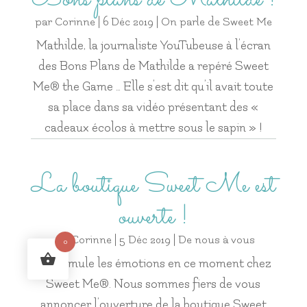
par
Corinne
|
6 Déc 2019
|
On parle de Sweet Me
Mathilde, la journaliste YouTubeuse à l’écran
des Bons Plans de Mathilde a repéré Sweet
Me® the Game … Elle s’est dit qu’il avait toute
sa place dans sa vidéo présentant des «
cadeaux écolos à mettre sous le sapin » !
La boutique Sweet Me est
ouverte !
par
Corinne
|
5 Déc 2019
|
De nous à vous
0
On cumule les émotions en ce moment chez
Sweet Me®. Nous sommes fiers de vous
annoncer l’ouverture de la boutique Sweet