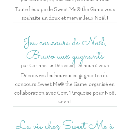
Toute l’équipe de Sweet Me® the Game vous
souhaite un doux et merveilleux Noël !
Jeu concours de Noël,
Bravo aux gagnants
par
Corinne
|
21 Déc 2020
|
De nous à vous
Découvrez les heureuses gagnantes du
concours Sweet Me® the Game, organisé en
collaboration avec Com Turquoise pour Noël
2020 !
La vie chez Sweet Me à