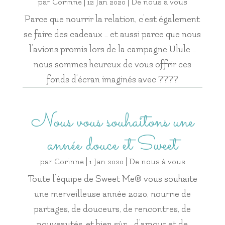
par
Corinne
|
12 Jan 2020
|
De nous à vous
Parce que nourrir la relation, c’est également
se faire des cadeaux … et aussi parce que nous
l’avions promis lors de la campagne Ulule …
nous sommes heureux de vous offrir ces
fonds d’écran imaginés avec ????
Nous vous souhaitons une
année douce et Sweet
par
Corinne
|
1 Jan 2020
|
De nous à vous
Toute l’équipe de Sweet Me® vous souhaite
une merveilleuse année 2020, nourrie de
partages, de douceurs, de rencontres, de
nouveautés, et bien sûr … d’amour et de