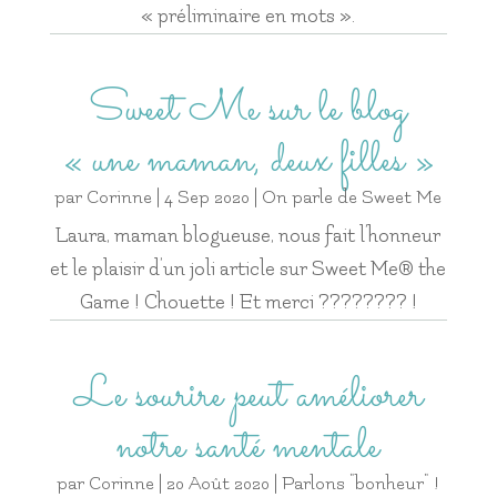
« préliminaire en mots ».
Sweet Me sur le blog
« une maman, deux filles »
par
Corinne
|
4 Sep 2020
|
On parle de Sweet Me
Laura, maman blogueuse, nous fait l’honneur
et le plaisir d’un joli article sur Sweet Me® the
Game ! Chouette ! Et merci ???????? !
Le sourire peut améliorer
notre santé mentale
par
Corinne
|
20 Août 2020
|
Parlons "bonheur" !