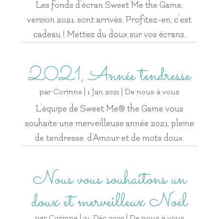
Les fonds d’écran Sweet Me the Game,
version 2021, sont arrivés. Profitez-en, c’est
cadeau ! Mettez du doux sur vos écrans.
2021, Année tendresse
par
Corinne
|
1 Jan 2021
|
De nous à vous
L’équipe de Sweet Me® the Game vous
souhaite une merveilleuse année 2021, pleine
de tendresse, d’Amour et de mots doux.
Nous vous souhaitons un
doux et merveilleux Noël
par
Corinne
|
24 Déc 2020
|
De nous à vous