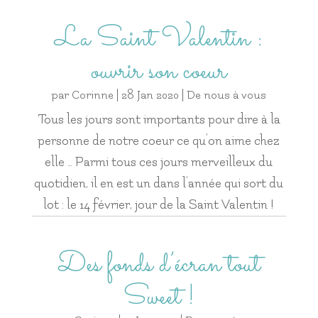
La Saint Valentin :
ouvrir son coeur
par
Corinne
|
28 Jan 2020
|
De nous à vous
Tous les jours sont importants pour dire à la
personne de notre coeur ce qu’on aime chez
elle … Parmi tous ces jours merveilleux du
quotidien, il en est un dans l’année qui sort du
lot : le 14 février, jour de la Saint Valentin !
Des fonds d’écran tout
Sweet !