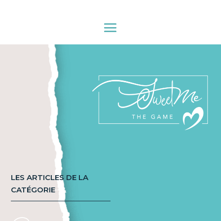
LES ARTICLES DE LA
CATÉGORIE