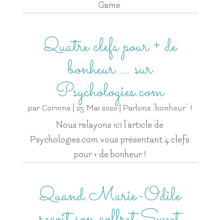
Game.
Quatre clefs pour + de
bonheur … sur
Psychologies.com
par
Corinne
|
25 Mai 2020
|
Parlons "bonheur" !
Nous relayons ici l’article de
Psychologies.com vous présentant 4 clefs
pour + de bonheur !
Quand Marie-Odile
reçoit son coffret Sweet