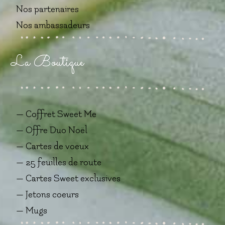
Nos partenaires
Nos ambassadeurs
La Boutique
— Coffret Sweet Me
— Offre Duo Noël
— Cartes de voeux
— 25 feuilles de route
— Cartes Sweet exclusives
— Jetons coeurs
— Mugs