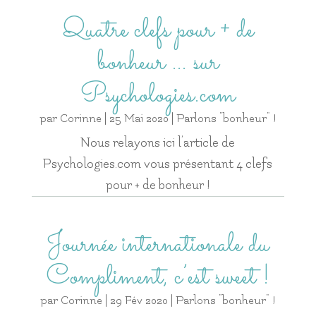
Quatre clefs pour + de
bonheur … sur
Psychologies.com
par
Corinne
|
25 Mai 2020
|
Parlons "bonheur" !
Nous relayons ici l’article de
Psychologies.com vous présentant 4 clefs
pour + de bonheur !
Journée internationale du
Compliment, c’est sweet !
par
Corinne
|
29 Fév 2020
|
Parlons "bonheur" !