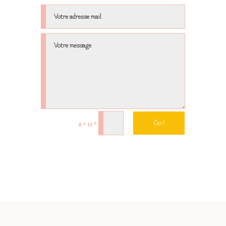
=
Go !
2 + 11