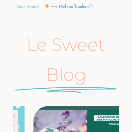
Vous êtes ici |
🧡
⟶
Parlons "bonheur" !
Le Sweet
Blog
Déc
14