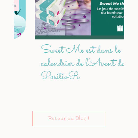
2021
Sweet Me est dans le
calendrier de l’Avent de
PositivR
Retour au Blog !