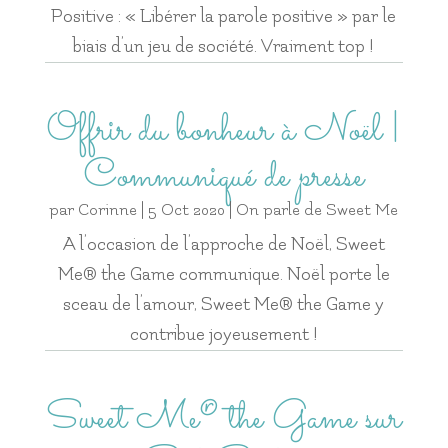
Positive : « Libérer la parole positive » par le
biais d’un jeu de société. Vraiment top !
Offrir du bonheur à Noël |
Communiqué de presse
par
Corinne
|
5 Oct 2020
|
On parle de Sweet Me
A l’occasion de l’approche de Noël, Sweet
Me® the Game communique. Noël porte le
sceau de l’amour, Sweet Me® the Game y
contribue joyeusement !
Sweet Me® the Game sur