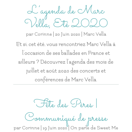
L’agenda de Marc
Vella, Eté 2020
par
Corinne
|
20 Juin 2020
|
Marc Vella
Et si, cet été, vous rencontriez Marc Vella à
l’occasion de ses ballades en France et
ailleurs ? Découvrez l’agenda des mois de
juillet et août 2020 des concerts et
conférences de Marc Vella.
Fête des Pères |
Communiqué de presse
par
Corinne
|
19 Juin 2020
|
On parle de Sweet Me