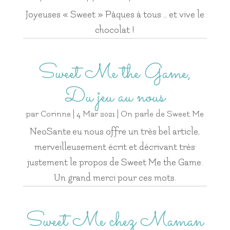
Joyeuses « Sweet » Pâques à tous … et vive le
chocolat !
Sweet Me the Game,
Du jeu au nous
par
Corinne
|
4 Mar 2021
|
On parle de Sweet Me
NeoSante.eu nous offre un très bel article,
merveilleusement écrit et décrivant très
justement le propos de Sweet Me the Game.
Un grand merci pour ces mots.
Sweet Me chez Maman