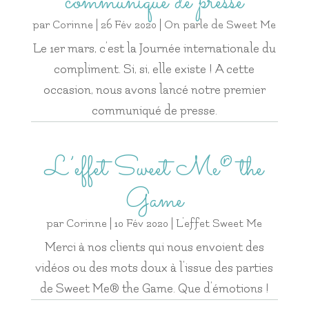
communiqué de presse
par
Corinne
|
26 Fév 2020
|
On parle de Sweet Me
Le 1er mars, c’est la Journée internationale du
compliment. Si, si, elle existe ! A cette
occasion, nous avons lancé notre premier
communiqué de presse.
L’effet Sweet Me® the
Game
par
Corinne
|
10 Fév 2020
|
L'effet Sweet Me
Merci à nos clients qui nous envoient des
vidéos ou des mots doux à l’issue des parties
de Sweet Me® the Game. Que d’émotions !