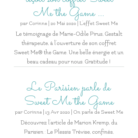
Me the Game …
par
Corinne
|
20 Mai 2020
|
L'effet Sweet Me
Le témoignage de Marie-Odile Pirus, Gestalt
thérapeute, à l’ouverture de son coffret
Sweet Me® the Game. Une belle énergie et un
beau cadeau pour nous. Gratitude !
Le Parisien parle de
Sweet Me the Game
par
Corinne
|
13 Avr 2020
|
On parle de Sweet Me
Découvrez l’article de Marion Kremp, du
Parisien : Le Plessis Trévise, confinés,