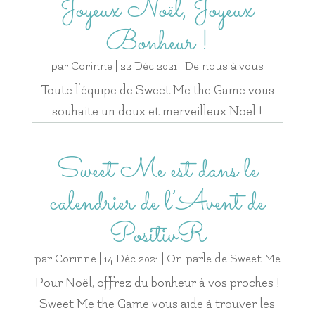
Joyeux Noël, Joyeux
Bonheur !
par
Corinne
|
22 Déc 2021
|
De nous à vous
Toute l’équipe de Sweet Me the Game vous
souhaite un doux et merveilleux Noël !
Sweet Me est dans le
calendrier de l’Avent de
PositivR
par
Corinne
|
14 Déc 2021
|
On parle de Sweet Me
Pour Noël, offrez du bonheur à vos proches !
Sweet Me the Game vous aide à trouver les