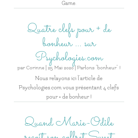
Game.
Quatre clefs pour + de
bonheur … sur
Psychologies.com
par
Corinne
|
25 Mai 2020
|
Parlons "bonheur" !
Nous relayons ici l’article de
Psychologies.com vous présentant 4 clefs
pour + de bonheur !
Quand Marie-Odile
reçoit son coffret Sweet