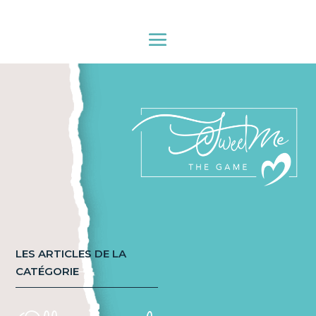
LES ARTICLES DE LA
CATÉGORIE