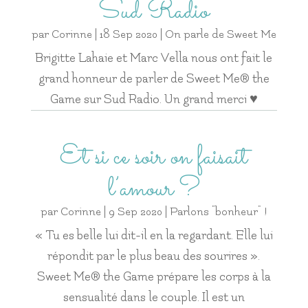
Sud Radio
par
Corinne
|
18 Sep 2020
|
On parle de Sweet Me
Brigitte Lahaie et Marc Vella nous ont fait le
grand honneur de parler de Sweet Me® the
Game sur Sud Radio. Un grand merci ♥️
Et si ce soir on faisait
l’amour ?
par
Corinne
|
9 Sep 2020
|
Parlons "bonheur" !
« Tu es belle lui dit-il en la regardant. Elle lui
répondit par le plus beau des sourires ».
Sweet Me® the Game prépare les corps à la
sensualité dans le couple. Il est un