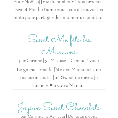
Pour Noël, offrez du bonheur à vos proches !
Sweet Me the Game vous aide à trouver les
mots pour partager des moments d’émotion.
Sweet Me fête les
Mamans
par
Corinne
|
30 Mai 2021
|
De nous à vous
Le 30 mai, c’est la fête des Mamans ! Une
occasion tout à fait Sweet de dire « Je
t’aime » ♥️ à votre Maman.
Joyeux Sweet Chocolats
par
Corinne
|
4 Avr 2021
|
De nous à vous