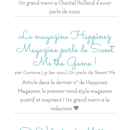
Un grand merci à Chantal Rolland d’avoir
parlé de nous.
Le magazine Happinez
Magazine parle de Sweet
Me the Game !
par
Corinne
|
31 Jan 2021
|
On parle de Sweet Me
Article dans le dernier n° de Happinez
Magazine, le premier mind style magazine
positif et inspirant ! Un grand merci à la
rédaction 🧡