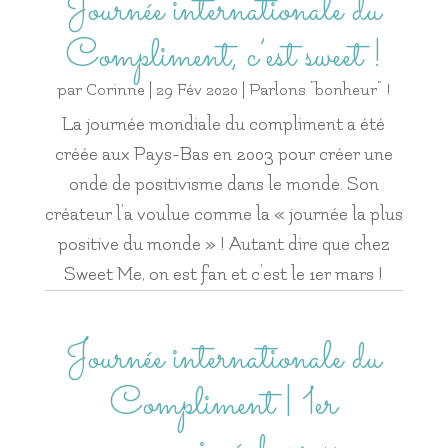
Journée internationale du
Compliment, c’est sweet !
par
Corinne
|
29 Fév 2020
|
Parlons "bonheur" !
La journée mondiale du compliment a été
créée aux Pays-Bas en 2003 pour créer une
onde de positivisme dans le monde. Son
créateur l’a voulue comme la « journée la plus
positive du monde » ! Autant dire que chez
Sweet Me, on est fan et c’est le 1er mars !
Journée internationale du
Compliment | 1er