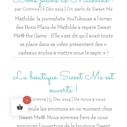
par
Corinne
|
6 Déc 2019
|
On parle de Sweet Me
Mathilde, la journaliste YouTubeuse à l’écran
des Bons Plans de Mathilde a repéré Sweet
Me® the Game … Elle s’est dit qu’il avait toute
sa place dans sa vidéo présentant des «
cadeaux écolos à mettre sous le sapin » !
La boutique Sweet Me est
ouverte !
par
Corinne
|
5 Déc 2019
|
De nous à vous
0
On cumule les émotions en ce moment chez
Sweet Me®. Nous sommes fiers de vous
annoncer l’ouverture de la boutique Sweet