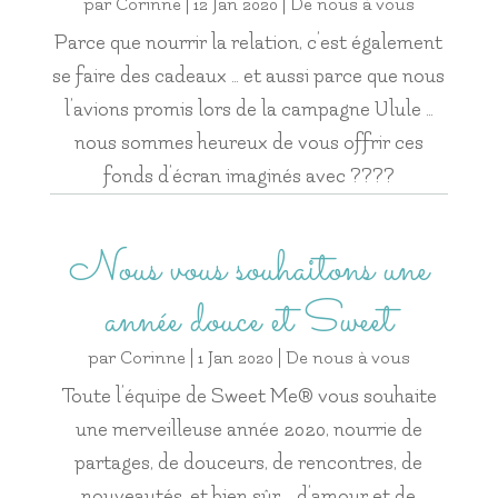
par
Corinne
|
12 Jan 2020
|
De nous à vous
Parce que nourrir la relation, c’est également
se faire des cadeaux … et aussi parce que nous
l’avions promis lors de la campagne Ulule …
nous sommes heureux de vous offrir ces
fonds d’écran imaginés avec ????
Nous vous souhaitons une
année douce et Sweet
par
Corinne
|
1 Jan 2020
|
De nous à vous
Toute l’équipe de Sweet Me® vous souhaite
une merveilleuse année 2020, nourrie de
partages, de douceurs, de rencontres, de
nouveautés, et bien sûr … d’amour et de