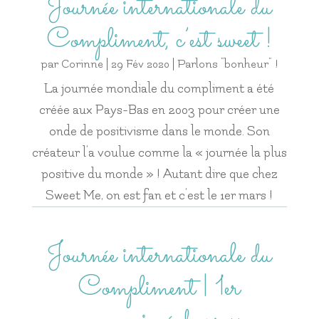
Journée internationale du
Compliment, c’est sweet !
par
Corinne
|
29 Fév 2020
|
Parlons "bonheur" !
La journée mondiale du compliment a été
créée aux Pays-Bas en 2003 pour créer une
onde de positivisme dans le monde. Son
créateur l’a voulue comme la « journée la plus
positive du monde » ! Autant dire que chez
Sweet Me, on est fan et c’est le 1er mars !
Journée internationale du
Compliment | 1er