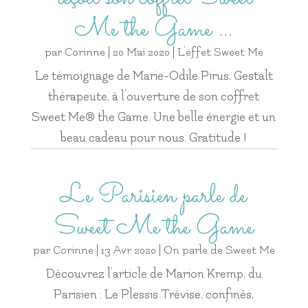
Me the Game …
par
Corinne
|
20 Mai 2020
|
L'effet Sweet Me
Le témoignage de Marie-Odile Pirus, Gestalt
thérapeute, à l’ouverture de son coffret
Sweet Me® the Game. Une belle énergie et un
beau cadeau pour nous. Gratitude !
Le Parisien parle de
Sweet Me the Game
par
Corinne
|
13 Avr 2020
|
On parle de Sweet Me
Découvrez l’article de Marion Kremp, du
Parisien : Le Plessis Trévise, confinés,