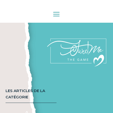
LES ARTICLES DE LA
CATÉGORIE