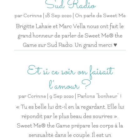
Sud Radio
par
Corinne
|
18 Sep 2020
|
On parle de Sweet Me
Brigitte Lahaie et Marc Vella nous ont fait le
grand honneur de parler de Sweet Me® the
Game sur Sud Radio. Un grand merci ♥️
Et si ce soir on faisait
l’amour ?
par
Corinne
|
9 Sep 2020
|
Parlons "bonheur" !
« Tu es belle lui dit-il en la regardant. Elle lui
répondit par le plus beau des sourires ».
Sweet Me® the Game prépare les corps à la
sensualité dans le couple. Il est un