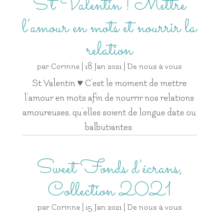
St Valentin ! Mettre
l’amour en mots et nourrir la
relation
par
Corinne
|
18 Jan 2021
|
De nous à vous
St Valentin ♥️ C’est le moment de mettre
l’amour en mots afin de nourrir nos relations
amoureuses, qu’elles soient de longue date ou
balbutiantes.
Sweet Fonds d’écrans,
Collection 2021
par
Corinne
|
15 Jan 2021
|
De nous à vous