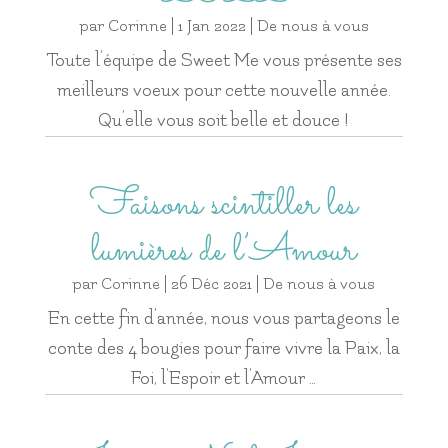
par
Corinne
|
1 Jan 2022
|
De nous à vous
Toute l’équipe de Sweet Me vous présente ses
meilleurs voeux pour cette nouvelle année.
Qu’elle vous soit belle et douce !
Faisons scintiller les
lumières de l’Amour
par
Corinne
|
26 Déc 2021
|
De nous à vous
En cette fin d’année, nous vous partageons le
conte des 4 bougies pour faire vivre la Paix, la
Foi, l’Espoir et l’Amour …