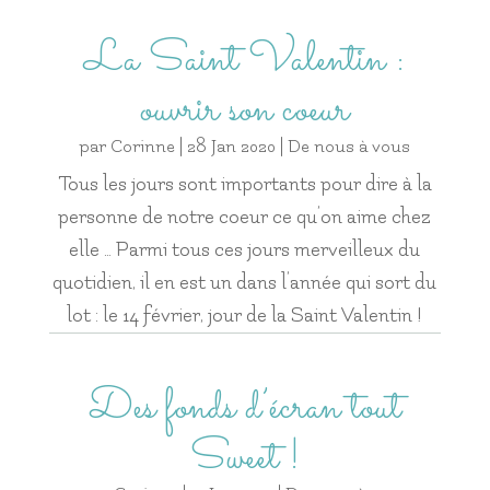
La Saint Valentin :
ouvrir son coeur
par
Corinne
|
28 Jan 2020
|
De nous à vous
Tous les jours sont importants pour dire à la
personne de notre coeur ce qu’on aime chez
elle … Parmi tous ces jours merveilleux du
quotidien, il en est un dans l’année qui sort du
lot : le 14 février, jour de la Saint Valentin !
Des fonds d’écran tout
Sweet !