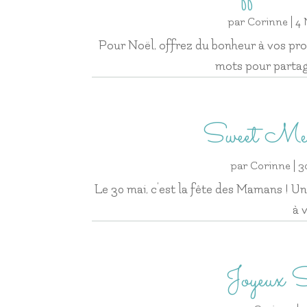
par
Corinne
|
4 
Pour Noël, offrez du bonheur à vos pro
mots pour parta
Sweet Me 
par
Corinne
|
3
Le 30 mai, c’est la fête des Mamans ! Une
à 
Joyeux S