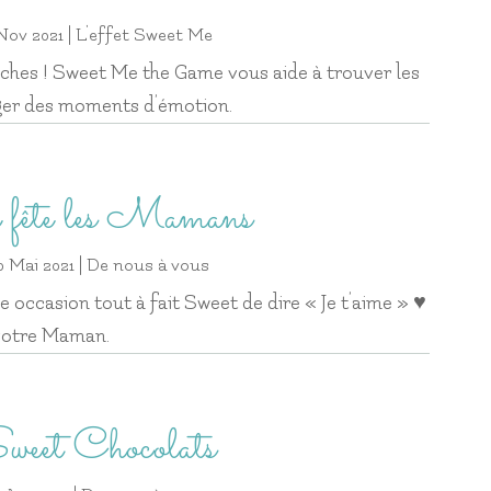
Nov 2021
|
L'effet Sweet Me
ches ! Sweet Me the Game vous aide à trouver les
ger des moments d’émotion.
fête les Mamans
0 Mai 2021
|
De nous à vous
 occasion tout à fait Sweet de dire « Je t’aime » ♥️
votre Maman.
weet Chocolats