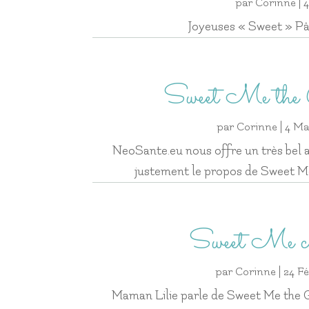
par
Corinne
|
4
Joyeuses « Sweet » Pâq
Sweet Me the 
par
Corinne
|
4 Ma
NeoSante.eu nous offre un très bel a
justement le propos de Sweet M
Sweet Me c
par
Corinne
|
24 Fé
Maman Lilie parle de Sweet Me the G