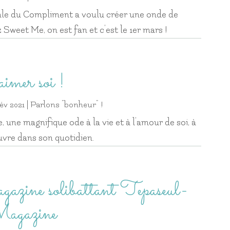
ale du Compliment a voulu créer une onde de
Sweet Me, on est fan et c’est le 1er mars !
imer soi !
év 2021
|
Parlons "bonheur" !
, une magnifique ode à la vie et à l’amour de soi, à
vre dans son quotidien.
azine solibattant Tepaseul-
agazine