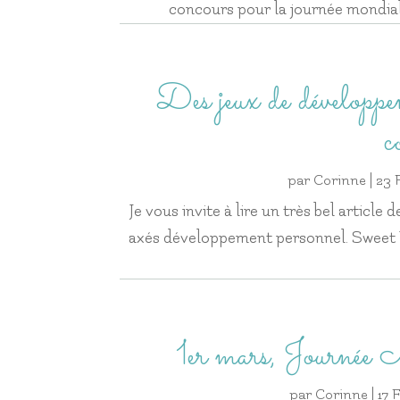
concours pour la journée mondial
Des jeux de développe
c
par
Corinne
|
23 
Je vous invite à lire un très bel article
axés développement personnel. Sweet 
1er mars, Journée
par
Corinne
|
17 