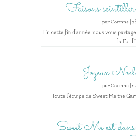
Faisons scintille
par
Corinne
|
2
En cette fin d’année, nous vous partageo
la Foi, 
Joyeux Noël
par
Corinne
|
2
Toute l’équipe de Sweet Me the Gam
Sweet Me est dans l