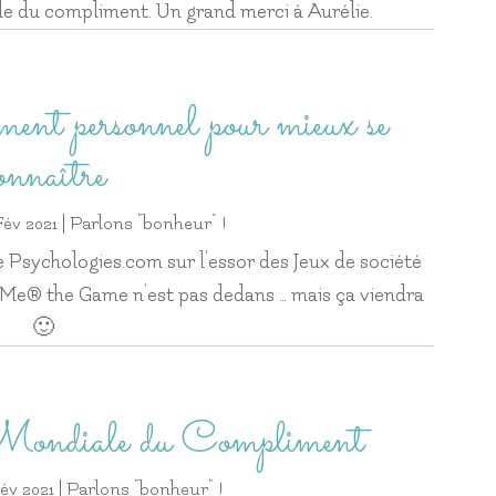
e du compliment. Un grand merci à Aurélie.
ment personnel pour mieux se
onnaître
Fév 2021
|
Parlons "bonheur" !
 de Psychologies.com sur l’essor des Jeux de société
Me® the Game n’est pas dedans … mais ça viendra
🙂
 Mondiale du Compliment
Fév 2021
|
Parlons "bonheur" !