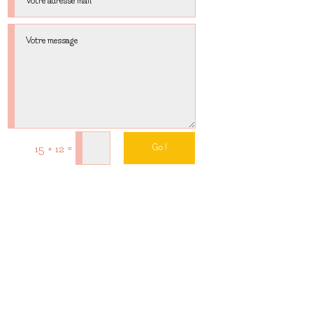
=
15 + 12
Go !